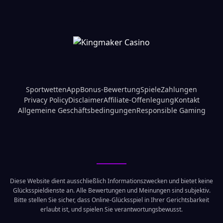
Sportwetten
App
Bonus-Bewertung
Spiele
Zahlungen
Privacy Policy
Disclaimer
Affiliate-Offenlegung
Kontakt
Allgemeine Geschäftsbedingungen
Responsible Gaming
Diese Website dient ausschließlich Informationszwecken und bietet keine
Glücksspieldienste an. Alle Bewertungen und Meinungen sind subjektiv.
Bitte stellen Sie sicher, dass Online-Glücksspiel in Ihrer Gerichtsbarkeit
erlaubt ist, und spielen Sie verantwortungsbewusst.