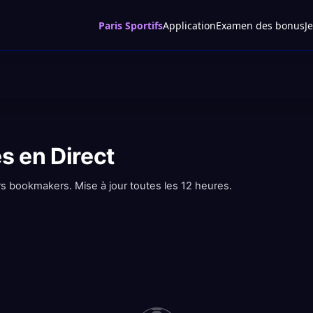
Paris Sportifs
Application
Examen des bonus
J
s en Direct
s bookmakers. Mise à jour toutes les 12 heures.