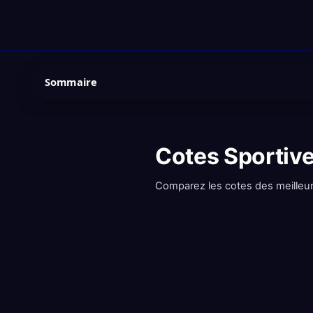
Sommaire
Cotes Sportive
Comparez les cotes des meilleur